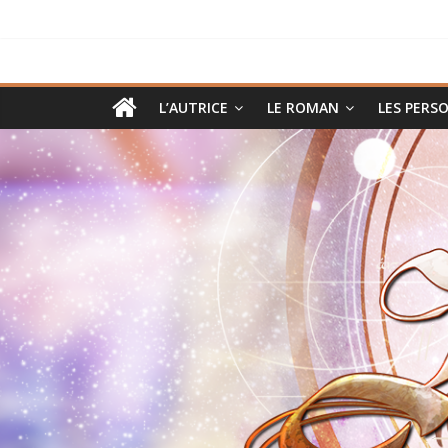
Passer
au
contenu
Héritages,
L’AUTRICE
LE ROMAN
LES PERS
roman
pulp
et
fantastique
moderne
dans