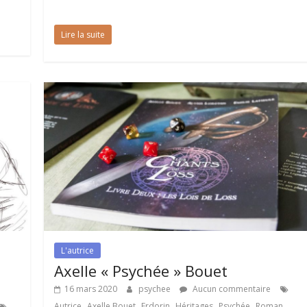
Lire la suite
L'autrice
Axelle « Psychée » Bouet
16 mars 2020
psychee
Aucun commentaire
,
,
,
,
,
Autrice
Axelle Bouet
Erdorin
Héritages
Psychée
Roman