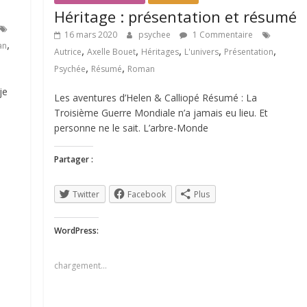
Héritage : présentation et résumé
16 mars 2020
psychee
1 Commentaire
,
an
,
,
,
,
,
Autrice
Axelle Bouet
Héritages
L'univers
Présentation
,
,
Psychée
Résumé
Roman
je
Les aventures d’Helen & Calliopé Résumé : La
Troisième Guerre Mondiale n’a jamais eu lieu. Et
personne ne le sait. L’arbre-Monde
Partager :
Twitter
Facebook
Plus
WordPress:
chargement…