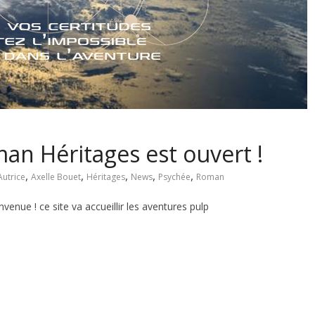
man Héritages est ouvert !
,
,
,
,
,
Autrice
Axelle Bouet
Héritages
News
Psychée
Roman
envenue ! ce site va accueillir les aventures pulp