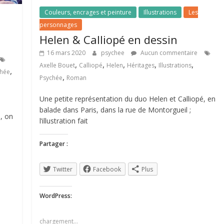
Couleurs, encrages et peinture
Illustrations
Les
personnages
Helen & Calliopé en dessin
16 mars 2020
psychee
Aucun commentaire
,
,
,
,
,
Axelle Bouet
Calliopé
Helen
Héritages
Illustrations
,
chée
,
Psychée
Roman
Une petite représentation du duo Helen et Calliopé, en
balade dans Paris, dans la rue de Montorgueil ;
i, on
l’illustration fait
Partager :
Twitter
Facebook
Plus
WordPress:
chargement…