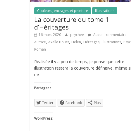
Couleurs, encrages et peinture
Illustrations
La couverture du tome 1
d’Héritages
16 mars 2020
psychee
Aucun commentaire
,
,
,
,
,
Autrice
Axelle Bouet
Helen
Héritages
Illustrations
Psy
Roman
Réalisée il y a peu de temps, je pense que cette
illustration restera la couverture définitive, même s
ne
Partager :
Twitter
Facebook
Plus
WordPress: