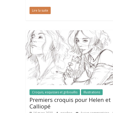
Lire la suite
Croquis, esquisses et gribouillis
Illustrations
Premiers croquis pour Helen et
Calliopé
16 mars 2020
psychee
Aucun commentaire