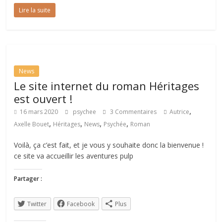
Lire la suite
News
Le site internet du roman Héritages
est ouvert !
,
16 mars 2020
psychee
3 Commentaires
Autrice
,
,
,
,
Axelle Bouet
Héritages
News
Psychée
Roman
Voilà, ça c’est fait, et je vous y souhaite donc la bienvenue !
ce site va accueillir les aventures pulp
Partager :
Twitter
Facebook
Plus