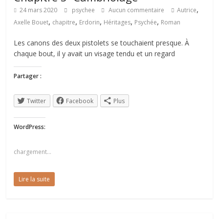
,
24 mars 2020
psychee
Aucun commentaire
Autrice
,
,
,
,
,
Axelle Bouet
chapitre
Erdorin
Héritages
Psychée
Roman
Les canons des deux pistolets se touchaient presque. À
chaque bout, il y avait un visage tendu et un regard
Partager :
Twitter
Facebook
Plus
WordPress:
chargement…
Lire la suite