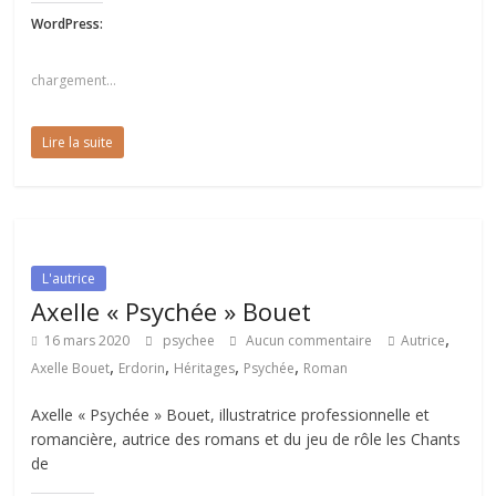
WordPress:
chargement…
Lire la suite
L'autrice
Axelle « Psychée » Bouet
,
16 mars 2020
psychee
Aucun commentaire
Autrice
,
,
,
,
Axelle Bouet
Erdorin
Héritages
Psychée
Roman
Axelle « Psychée » Bouet, illustratrice professionnelle et
romancière, autrice des romans et du jeu de rôle les Chants
de