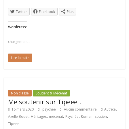
Twitter
Facebook
Plus
WordPress:
chargement…
Lire la suite
Non classé
Soutient & Mécénat
Me soutenir sur Tipeee !
,
16 mars 2020
psychee
Aucun commentaire
Autrice
,
,
,
,
,
,
Axelle Bouet
Héritages
mécénat
Psychée
Roman
soutien
Tipeee