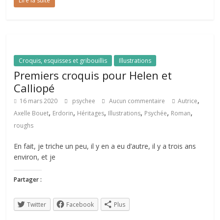
Lire la suite
Croquis, esquisses et gribouillis
Illustrations
Premiers croquis pour Helen et
Calliopé
,
16 mars 2020
psychee
Aucun commentaire
Autrice
,
,
,
,
,
,
Axelle Bouet
Erdorin
Héritages
Illustrations
Psychée
Roman
roughs
En fait, je triche un peu, il y en a eu d’autre, il y a trois ans
environ, et je
Partager :
Twitter
Facebook
Plus