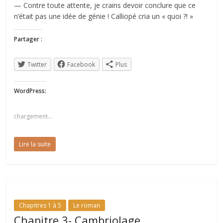
le
— Contre toute attente, je crains devoir conclure que ce
n’était pas une idée de génie ! Calliopé cria un « quoi ?! »
monde
Partager :
d'Erdorin
Twitter
Facebook
Plus
Héritages,
roman
WordPress:
pulp
et
chargement…
fantastique
moderne
Lire la suite
dans
le
monde
d'Erdorin
Chapitres 1 à 5
Le roman
Chapitre 3- Cambriolage