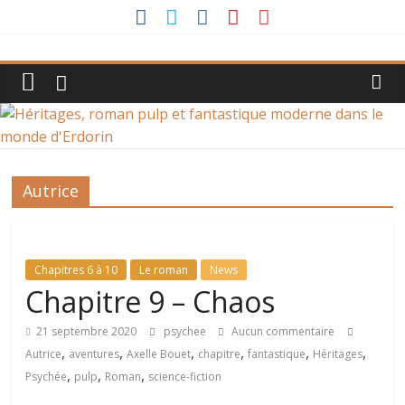
Passer
au
Héritages,
contenu
roman
pulp
Autrice
et
fantastique
Chapitres 6 à 10
Le roman
News
Chapitre 9 – Chaos
moderne
21 septembre 2020
psychee
Aucun commentaire
dans
,
,
,
,
,
,
Autrice
aventures
Axelle Bouet
chapitre
fantastique
Héritages
,
,
,
Psychée
pulp
Roman
science-fiction