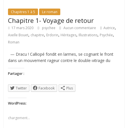
Chapitres 1 à 5
Le roman
Chapitre 1- Voyage de retour
,
17 mars 2020
psychee
Aucun commentaire
Autrice
,
,
,
,
,
,
Axelle Bouet
chapitre
Erdorin
Héritages
Illustrations
Psychée
Roman
— Dracu ! Calliopé fondit en larmes, se cognant le front
dans un mouvement rageur contre le double-vitrage du
Partager :
Twitter
Facebook
Plus
WordPress:
chargement…