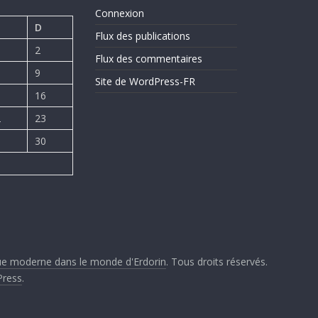
Connexion
D
Flux des publications
2
Flux des commentaires
9
Site de WordPress-FR
5
16
2
23
9
30
que moderne dans le monde d'Erdorin
. Tous droits réservés.
ress
.