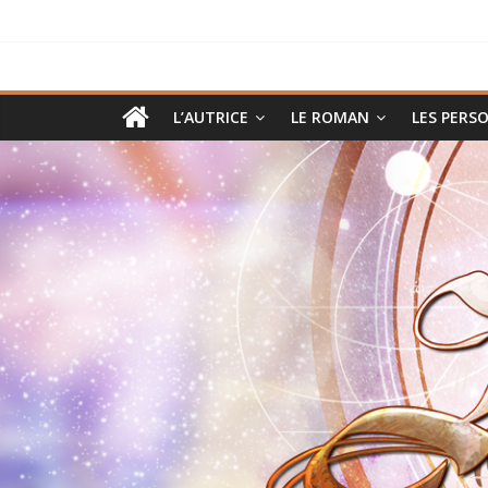
Passer
au
contenu
Héritages,
L’AUTRICE
LE ROMAN
LES PERS
roman
pulp
et
fantastique
moderne
dans