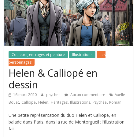
le
monde
d'Erdorin
Héritages,
Couleurs, encrages et peinture
Illustrations
Les
roman
personnages
pulp
Helen & Calliopé en
et
fantastique
dessin
moderne
dans
16 mars 2020
psychee
Aucun commentaire
Axelle
le
,
,
,
,
,
,
Bouet
Calliopé
Helen
Héritages
Illustrations
Psychée
Roman
monde
d'Erdorin
Une petite représentation du duo Helen et Calliopé, en
balade dans Paris, dans la rue de Montorgueil ; l’illustration
fait