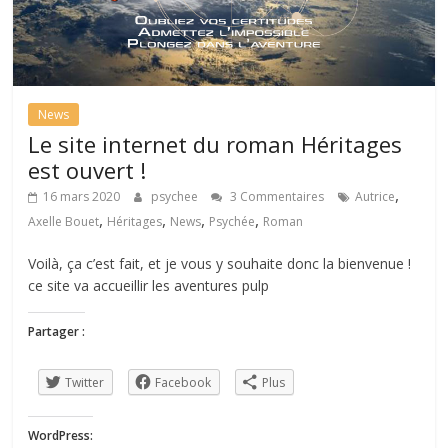
News
Le site internet du roman Héritages
est ouvert !
,
16 mars 2020
psychee
3 Commentaires
Autrice
,
,
,
,
Axelle Bouet
Héritages
News
Psychée
Roman
Voilà, ça c’est fait, et je vous y souhaite donc la bienvenue !
ce site va accueillir les aventures pulp
Partager :
Twitter
Facebook
Plus
WordPress: