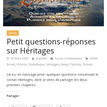
le
monde
d'Erdorin
News
Héritages,
Petit questions-réponses
roman
sur Héritages
pulp
et
20 mars 2020
psychee
Aucun commentaire
Axelle
fantastique
,
,
,
,
,
,
Bouet
Erdorin
fantastique
Héritages
News
Psychée
Roman
moderne
dans
J’ai eu, en message privé, quelques questions concernant le
le
roman Héritages, dont je viens de partager les deux
monde
premiers chapitres.
d'Erdorin
Partager :